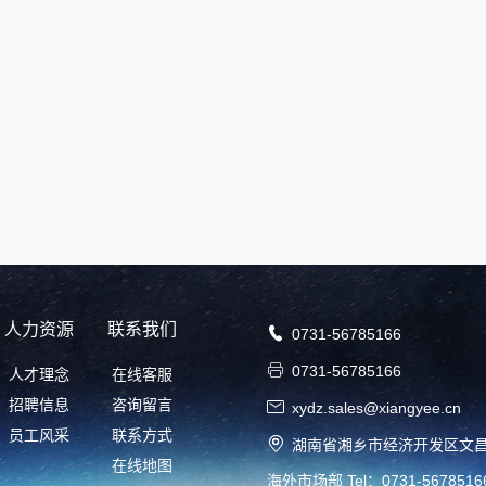
人力资源
联系我们

0731-56785166

0731-56785166
人才理念
在线客服
招聘信息
咨询留言

xydz.sales@xiangyee.cn
员工风采
联系方式

湖南省湘乡市经济开发区文昌
在线地图
海外市场部 Tel：0731-5678516