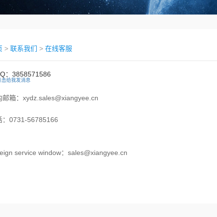
页
>
联系我们
>
在线客服
Q：3858571586
邮箱：xydz.sales@xiangyee.cn
：0731-56785166
eign service window：sales@xiangyee.cn