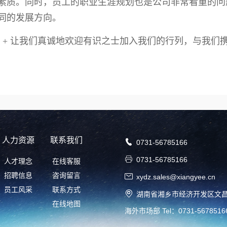
素质。同时，员工的职业生涯规划也是公司非常看重的问
同的发展方向。
+ 让我们真诚地欢迎有识之士加入我们的行列，与我们
人力资源
联系我们

0731-56785166

0731-56785166
人才理念
在线客服
招聘信息
咨询留言

xydz.sales@xiangyee.cn
员工风采
联系方式

湖南省湘乡市经济开发区文昌
在线地图
海外市场部 Tel：0731-5678516