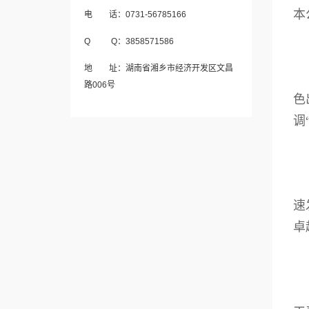
本
电 话：0731-56785166
Q Q：3858571586
地 址：湖南省湘乡市经济开发区文昌
路006号
色
调
速
卓